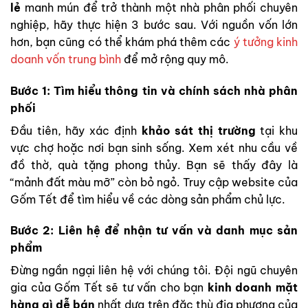
lẻ
manh mún để trở thành một nhà phân phối chuyên
nghiệp, hãy thực hiện 3 bước sau. Với nguồn vốn lớn
hơn, bạn cũng có thể khám phá thêm các
ý tưởng kinh
doanh vốn trung bình
để mở rộng quy mô.
Bước 1: Tìm hiểu thông tin và chính sách nhà phân
phối
Đầu tiên, hãy xác định
khảo sát thị trường
tại khu
vực chợ hoặc nơi bạn sinh sống. Xem xét nhu cầu về
đồ thờ, quà tặng phong thủy. Bạn sẽ thấy đây là
“mảnh đất màu mỡ” còn bỏ ngỏ. Truy cập website của
Gốm Tết để tìm hiểu về các dòng sản phẩm chủ lực.
Bước 2: Liên hệ để nhận tư vấn và danh mục sản
phẩm
Đừng ngần ngại liên hệ với chúng tôi. Đội ngũ chuyên
gia của Gốm Tết sẽ tư vấn cho bạn
kinh doanh mặt
hàng gì dễ bán
nhất dựa trên đặc thù địa phương của