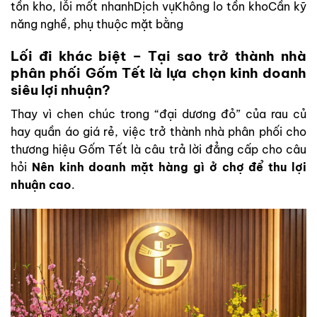
tồn kho, lỗi mốt nhanhDịch vụKhông lo tồn khoCần kỹ
năng nghề, phụ thuộc mặt bằng
Lối đi khác biệt – Tại sao trở thành nhà
phân phối Gốm Tết là lựa chọn kinh doanh
siêu lợi nhuận?
Thay vì chen chúc trong “đại dương đỏ” của rau củ
hay quần áo giá rẻ, việc trở thành nhà phân phối cho
thương hiệu Gốm Tết là câu trả lời đẳng cấp cho câu
hỏi
Nên kinh doanh mặt hàng gì ở chợ để thu lợi
nhuận cao
.