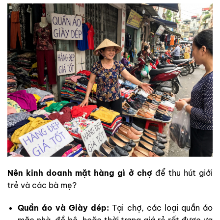
Nên kinh doanh mặt hàng gì ở chợ
để thu hút giới
trẻ và các bà mẹ?
Quần áo và Giày dép:
Tại chợ, các loại quần áo
mặc nhà, đồ bộ, hoặc thời trang giá rẻ rất được ưa