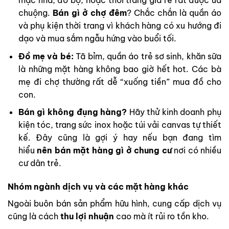
chuộng.
Bán gì ở chợ đêm
? Chắc chắn là quần áo
và phụ kiện thời trang vì khách hàng có xu hướng đi
dạo và mua sắm ngẫu hứng vào buổi tối.
Đồ mẹ và bé:
Tã bỉm, quần áo trẻ sơ sinh, khăn sữa
là những mặt hàng không bao giờ hết hot. Các bà
mẹ đi chợ thường rất dễ “xuống tiền” mua đồ cho
con.
Bán gì không đụng hàng?
Hãy thử kinh doanh phụ
kiện tóc, trang sức inox hoặc túi vải canvas tự thiết
kế. Đây cũng là gợi ý hay nếu bạn đang tìm
hiểu
nên bán mặt hàng gì ở chung cư
nơi có nhiều
cư dân trẻ.
Nhóm ngành dịch vụ và các mặt hàng khác
Ngoài buôn bán sản phẩm hữu hình, cung cấp dịch vụ
cũng là cách
thu lợi nhuận
cao mà ít rủi ro tồn kho.