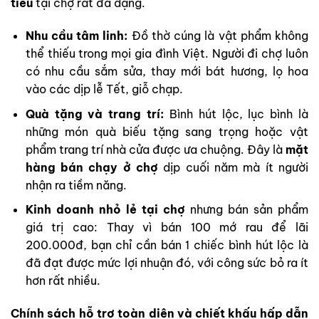
tiêu
tại chợ rất đa dạng.
Nhu cầu tâm linh:
Đồ thờ cúng là vật phẩm không
thể thiếu trong mọi gia đình Việt. Người đi chợ luôn
có nhu cầu sắm sửa, thay mới bát hương, lọ hoa
vào các dịp lễ Tết, giỗ chạp.
Quà tặng và trang trí:
Bình hút lộc, lục bình là
những món quà biếu tặng sang trọng hoặc vật
phẩm trang trí nhà cửa được ưa chuộng. Đây là
mặt
hàng bán chạy ở chợ
dịp cuối năm mà ít người
nhận ra tiềm năng.
Kinh doanh nhỏ lẻ tại chợ
nhưng bán sản phẩm
giá trị cao: Thay vì bán 100 mớ rau để lãi
200.000đ, bạn chỉ cần bán 1 chiếc bình hút lộc là
đã đạt được mức lợi nhuận đó, với công sức bỏ ra ít
hơn rất nhiều.
Chính sách hỗ trợ toàn diện và chiết khấu hấp dẫn