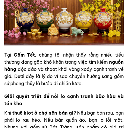
Tại
Gốm Tết
, chúng tôi nhận thấy rằng nhiều tiểu
thương đang gặp khó khăn trong việc tìm kiếm
nguồn
hàng
độc đáo và thoát khỏi vòng xoáy cạnh tranh về
giá. Dưới đây là lý do vì sao chuyển hướng sang gốm
sứ phong thủy là bước đi chiến lược.
Giải quyết triệt để nỗi lo cạnh tranh bão hòa và
tồn kho
Khi
thuê kiot ở chợ nên bán gì
? Nếu bạn bán rau, bạn
phải lo rau héo. Nếu bán quần áo, bạn lo lỗi mốt.
Nhưng với gốm sứ Bát Tràng, sản phẩm có giá trị