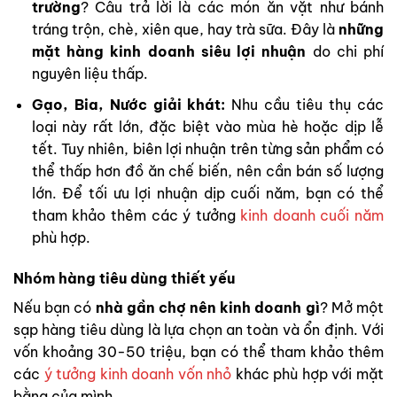
trường
? Câu trả lời là các món ăn vặt như bánh
tráng trộn, chè, xiên que, hay trà sữa. Đây là
những
mặt hàng kinh doanh siêu lợi nhuận
do chi phí
nguyên liệu thấp.
Gạo, Bia, Nước giải khát:
Nhu cầu tiêu thụ các
loại này rất lớn, đặc biệt vào mùa hè hoặc dịp lễ
tết. Tuy nhiên, biên lợi nhuận trên từng sản phẩm có
thể thấp hơn đồ ăn chế biến, nên cần bán số lượng
lớn. Để tối ưu lợi nhuận dịp cuối năm, bạn có thể
tham khảo thêm các ý tưởng
kinh doanh cuối năm
phù hợp.
Nhóm hàng tiêu dùng thiết yếu
Nếu bạn có
nhà gần chợ nên kinh doanh gì
? Mở một
sạp hàng tiêu dùng là lựa chọn an toàn và ổn định. Với
vốn khoảng 30-50 triệu, bạn có thể tham khảo thêm
các
ý tưởng kinh doanh vốn nhỏ
khác phù hợp với mặt
bằng của mình.