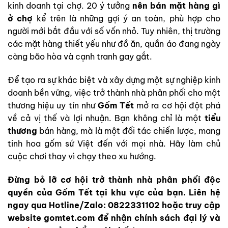
kinh doanh tại chợ. 20 ý tưởng
nên bán mặt hàng gì
ở chợ
kể trên là những gợi ý an toàn, phù hợp cho
người mới bắt đầu với số vốn nhỏ. Tuy nhiên, thị trường
các mặt hàng thiết yếu như đồ ăn, quần áo đang ngày
càng bão hòa và cạnh tranh gay gắt.
Để tạo ra sự khác biệt và xây dựng một sự nghiệp kinh
doanh bền vững, việc trở thành nhà phân phối cho một
thương hiệu uy tín như
Gốm Tết
mở ra cơ hội đột phá
về cả vị thế và lợi nhuận. Bạn không chỉ là một
tiểu
thương
bán hàng, mà là một đối tác chiến lược, mang
tinh hoa gốm sứ Việt đến với mọi nhà. Hãy làm chủ
cuộc chơi thay vì chạy theo xu hướng.
Đừng bỏ lỡ cơ hội trở thành nhà phân phối độc
quyền của Gốm Tết tại khu vực của bạn. Liên hệ
ngay qua Hotline/Zalo: 0822331102 hoặc truy cập
website gomtet.com để nhận chính sách đại lý và