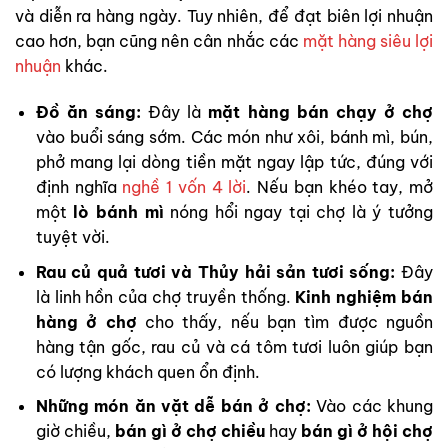
và diễn ra hàng ngày. Tuy nhiên, để đạt biên lợi nhuận
cao hơn, bạn cũng nên cân nhắc các
mặt hàng siêu lợi
nhuận
khác.
Đồ ăn sáng:
Đây là
mặt hàng bán chạy ở chợ
vào buổi sáng sớm. Các món như xôi, bánh mì, bún,
phở mang lại dòng tiền mặt ngay lập tức, đúng với
định nghĩa
nghề 1 vốn 4 lời
. Nếu bạn khéo tay, mở
một
lò bánh mì
nóng hổi ngay tại chợ là ý tưởng
tuyệt vời.
Rau củ quả tươi và Thủy hải sản tươi sống:
Đây
là linh hồn của chợ truyền thống.
Kinh nghiệm bán
hàng ở chợ
cho thấy, nếu bạn tìm được nguồn
hàng tận gốc, rau củ và cá tôm tươi luôn giúp bạn
có lượng khách quen ổn định.
Những món ăn vặt dễ bán ở chợ:
Vào các khung
giờ chiều,
bán gì ở chợ chiều
hay
bán gì ở hội chợ