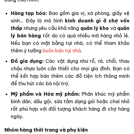
Hàng tạp hóa:
Bao gồm gia vị, xà phòng, giấy vệ
sinh… Đây là mô hình
kinh doanh gì ở chợ vốn
thấp
nhưng yêu cầu khả năng
quản lý kho
và
quản
lý bán hàng
tốt do có quá nhiều mã hàng nhỏ lẻ.
Nếu bạn có mặt bằng tại nhà, có thể tham khảo
thêm ý tưởng
buôn bán tại nhà
.
Đồ gia dụng:
Các vật dụng như rổ, rá, chổi, thau
chậu nhựa luôn cần thiết cho mọi gia đình. Bạn có
thể kết hợp bán thêm các đồ tiện ích thông minh
để thu hút các bà nội trợ.
Mỹ phẩm và Hóa mỹ phẩm:
Phân khúc mỹ phẩm
bình dân, dầu gội, sữa tắm dạng gói hoặc chai nhỏ
rất phù hợp với đối tượng khách hàng đi chợ hàng
ngày.
Nhóm hàng thời trang và phụ kiện