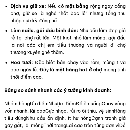
Dịch vụ giữ xe:
Nếu có
mặt bằng
rộng ngay cổng
chợ, giữ xe là nghề “hốt bạc lẻ” nhưng tổng thu
nhập cực kỳ đáng nể.
Làm nails, gội đầu bình dân:
Nhu cầu làm đẹp giá
rẻ tại chợ rất lớn. Một kiot nhỏ làm móng, gội đầu
là nơi các chị em tiểu thương và người đi chợ
thường xuyên ghé thăm.
Hoa tươi:
Đặc biệt bán chạy vào rằm, mùng 1 và
các ngày lễ. Đây là
mặt hàng hot ở chợ
mang tính
thời điểm cao.
Bảng so sánh nhanh các ý tưởng kinh doanh:
Nhóm hàngƯu điểmNhược điểmĐồ ăn uốngQuay vòng
vốn nhanh, lãi caoCực nhọc, rủi ro ôi thiu, vệ sinhHàng
tiêu dùngNhu cầu ổn định, ít hư hỏngCạnh tranh giá
gay gắt, lãi mỏngThời trangLãi cao trên từng đơn vịDễ