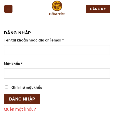
Chuyển
đến
ĐĂNG KÝ
nội
dung
ĐĂNG NHẬP
Tên tài khoản hoặc địa chỉ email
*
Mật khẩu
*
Ghi nhớ mật khẩu
ĐĂNG NHẬP
Quên mật khẩu?