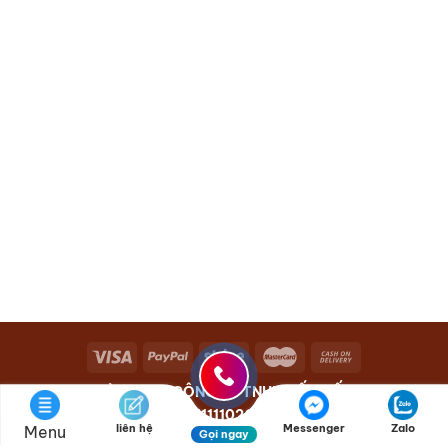
Bản Quyền Thuộc CÔNG TY TNHH GỐM TẾT - MST:
0111110262
liên hệ
Messenger
Zalo
Menu
Gọi ngay