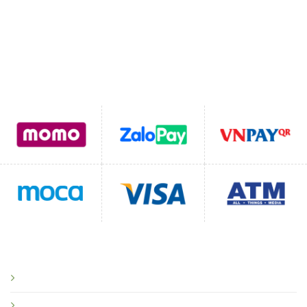
Email:
Lienhegomtet@gmail.com
Hỗ trợ thanh toán
CHÍNH SÁCH
Chính sách bảo mật
Chính sách vận chuyển