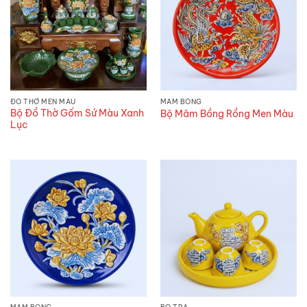
ĐỒ THỜ MEN MÀU
MÂM BỒNG
Bộ Đồ Thờ Gốm Sứ Màu Xanh
Bộ Mâm Bồng Rồng Men Màu
Lục