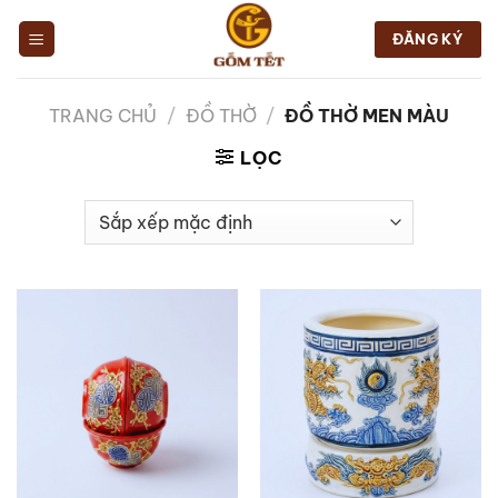
Chuyển
đến
ĐĂNG KÝ
nội
dung
TRANG CHỦ
/
ĐỒ THỜ
/
ĐỒ THỜ MEN MÀU
LỌC