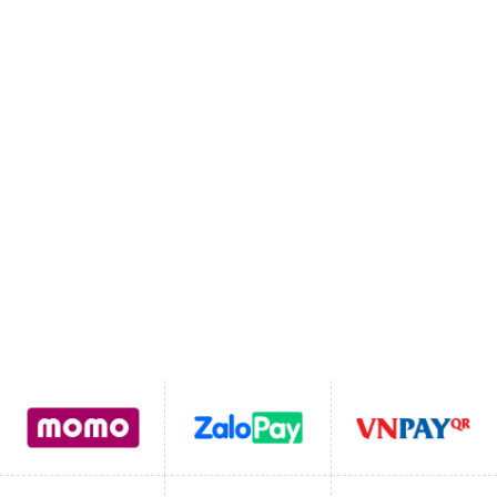
Địa chỉ cửa hàng:
CL9-17 Đường Trạng Nguyên,
Chiêm Mai, Xuân Quan, Hưng Yên ( Trục Đường Mới
Vào Chợ Bát Tràng)
MST:
0111110262
SDT:
0822331102
Email:
Lienhegomtet@gmail.com
Hỗ trợ thanh toán