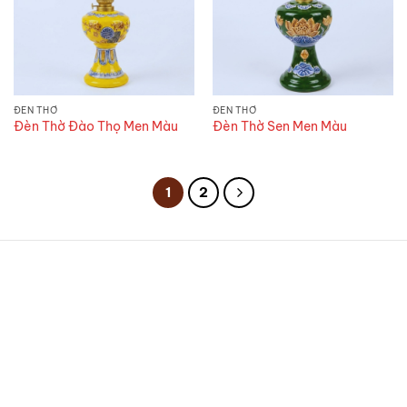
ĐÈN THỜ
ĐÈN THỜ
Đèn Thờ Đào Thọ Men Màu
Đèn Thờ Sen Men Màu
1
2
CÔNG TY TNHH GỐM TẾT
Địa chỉ:
25 đường Gốm Hoa, thôn 2, Bát Tràng, Hà
Nội 100000