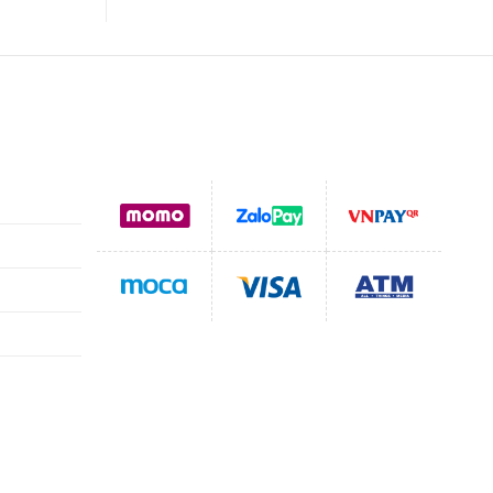
Hỗ trợ thanh toán
g
toán
hận
vụ