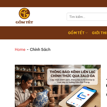
Chuyển
đến
nội
Tìm
kiếm:
dung
GỐM TẾT
GIỚI TH
Home
-
Chính Sách