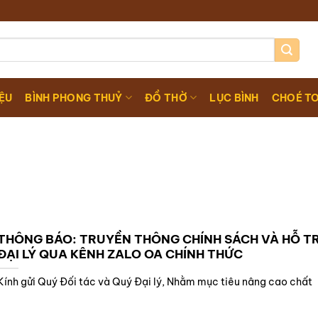
IỆU
BÌNH PHONG THUỶ
ĐỒ THỜ
LỤC BÌNH
CHOÉ T
THÔNG BÁO: TRUYỀN THÔNG CHÍNH SÁCH VÀ HỖ T
ĐẠI LÝ QUA KÊNH ZALO OA CHÍNH THỨC
Kính gửi Quý Đối tác và Quý Đại lý, Nhằm mục tiêu nâng cao chất