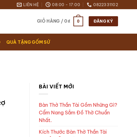
LIÊN HỆ
08:00 - 17:00
0822331102
GIỎ HÀNG /
0
₫
0
ĐĂNG KÝ
O
QUÀ TẶNG GỐM SỨ
BÀI VIẾT MỚI
RỢ
Bàn Thờ Thần Tài Gồm Những Gì?
Cẩm Nang Sắm Đồ Thờ Chuẩn
Nhất.
Kích Thước Bàn Thờ Thần Tài