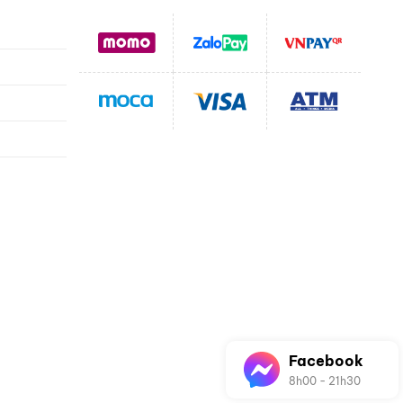
g
toán
hận
vụ
Facebook
8h00 - 21h30