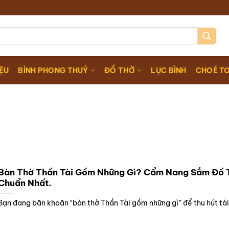
IỆU
BÌNH PHONG THUỶ
ĐỒ THỜ
LỤC BÌNH
CHOÉ T
Bàn Thờ Thần Tài Gồm Những Gì? Cẩm Nang Sắm Đồ 
Chuẩn Nhất.
Bạn đang băn khoăn “bàn thờ Thần Tài gồm những gì” để thu hút tài