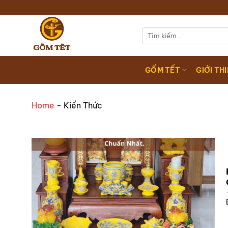
Chuyển
đến
nội
Tìm
kiếm:
dung
GỐM TẾT
GIỚI TH
Home
-
Kiến Thức