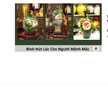
CÔNG TY TNHH GỐM TẾT