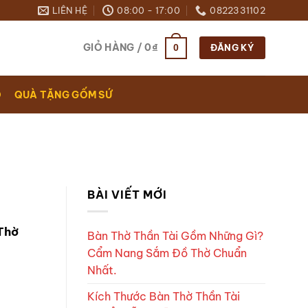
LIÊN HỆ
08:00 - 17:00
0822331102
GIỎ HÀNG /
0
₫
0
ĐĂNG KÝ
O
QUÀ TẶNG GỐM SỨ
BÀI VIẾT MỚI
Thờ
Bàn Thờ Thần Tài Gồm Những Gì?
Cẩm Nang Sắm Đồ Thờ Chuẩn
Nhất.
Kích Thước Bàn Thờ Thần Tài