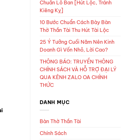
Chuẩn Lỗ Ban [Hút Lộc, Tránh
Kiêng Kỵ]
10 Bước Chuẩn Cách Bày Bàn
Thờ Thần Tài Thu Hút Tài Lộc
,
25 Ý Tưởng Cuối Năm Nên Kinh
Doanh Gì Vốn Nhỏ, Lời Cao?
THÔNG BÁO: TRUYỀN THÔNG
CHÍNH SÁCH VÀ HỖ TRỢ ĐẠI LÝ
QUA KÊNH ZALO OA CHÍNH
THỨC
DANH MỤC
i
Bàn Thờ Thần Tài
Chính Sách