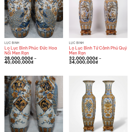
LỤC BÌNH
LỤC BÌNH
Lọ Lục Bình Phúc Đức Hoa
Lọ Lục Bình Tứ Cảnh Phú Quý
Nổi Men Rạn
Men Rạn
28,000,000
₫
–
32,000,000
₫
–
Khoảng
Khoảng
40,000,000
₫
34,000,000
₫
giá:
giá:
từ
từ
28,000,000₫
32,000,000₫
đến
đến
40,000,000₫
34,000,000₫