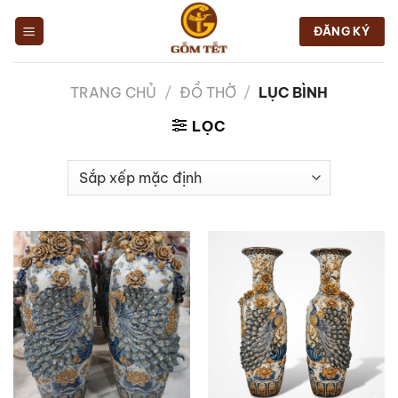
Chuyển
đến
ĐĂNG KÝ
nội
dung
TRANG CHỦ
/
ĐỒ THỜ
/
LỤC BÌNH
LỌC