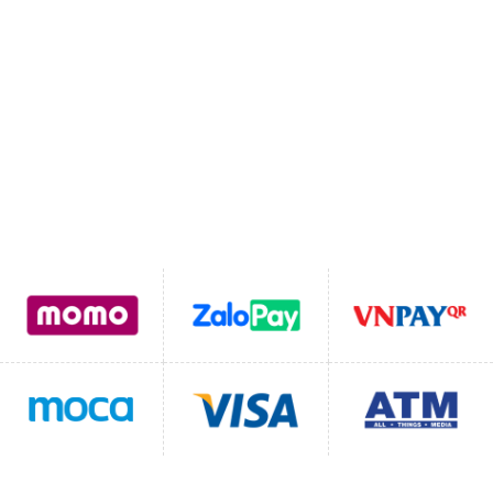
MST:
0111110262
SDT:
0822331102
Email:
Lienhegomtet@gmail.com
Hỗ trợ thanh toán