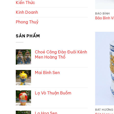
Kiến Thức
Kinh Doanh
BẢO BÌNH
Bảo Bình V
Phong Thuỷ
SẢN PHẨM
Choé Công Đào Đuôi Kênh
Men Hoàng Thổ
Mai Bình Sen
Lọ Vò Thuận Buồm
BÁT HƯƠNG
Lọ Hoa Sen