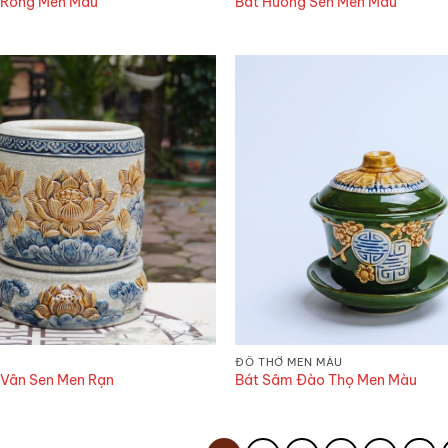
 Rồng Men Màu
Bát Hương Sen Men Màu
ĐỒ THỜ MEN MÀU
 Vân Sen Men Rạn
Bát Sâm Đào Thọ Men Màu