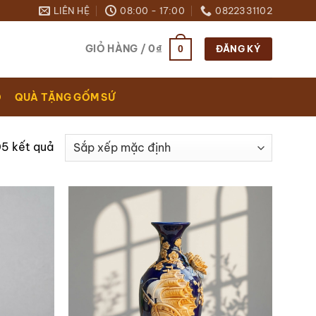
LIÊN HỆ
08:00 - 17:00
0822331102
GIỎ HÀNG /
0
₫
0
ĐĂNG KÝ
O
QUÀ TẶNG GỐM SỨ
05 kết quả