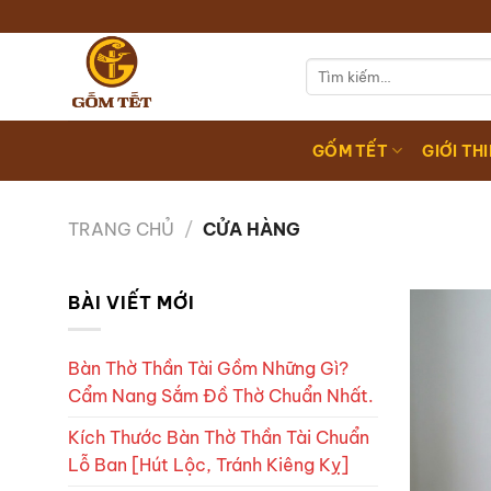
Chuyển
đến
nội
Tìm
kiếm:
dung
GỐM TẾT
GIỚI TH
TRANG CHỦ
/
CỬA HÀNG
BÀI VIẾT MỚI
Bàn Thờ Thần Tài Gồm Những Gì?
Cẩm Nang Sắm Đồ Thờ Chuẩn Nhất.
Kích Thước Bàn Thờ Thần Tài Chuẩn
Lỗ Ban [Hút Lộc, Tránh Kiêng Kỵ]