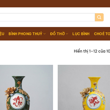
IỆU
BÌNH PHONG THUỶ
ĐỒ THỜ
LỤC BÌNH
CHOÉ T
Hiển thị 1–12 của 1