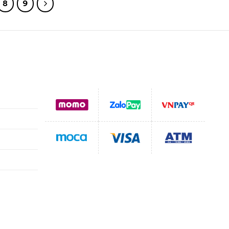
8
9
Hỗ trợ thanh toán
g
toán
hận
vụ