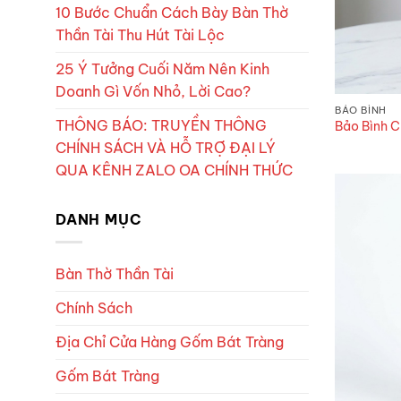
10 Bước Chuẩn Cách Bày Bàn Thờ
Thần Tài Thu Hút Tài Lộc
25 Ý Tưởng Cuối Năm Nên Kinh
Doanh Gì Vốn Nhỏ, Lời Cao?
BẢO BÌNH
THÔNG BÁO: TRUYỀN THÔNG
Bảo Bình 
CHÍNH SÁCH VÀ HỖ TRỢ ĐẠI LÝ
QUA KÊNH ZALO OA CHÍNH THỨC
DANH MỤC
Bàn Thờ Thần Tài
Chính Sách
Địa Chỉ Cửa Hàng Gốm Bát Tràng
Gốm Bát Tràng