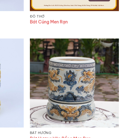
ĐỒ THỜ
Bát Cúng Men Rạn
BÁT HƯƠNG