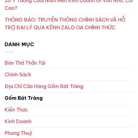
25 Ý Tưởng Cuối Năm Nên Kinh Doanh Gì Vốn Nhỏ, Lời
Cao?
THÔNG BÁO: TRUYỀN THÔNG CHÍNH SÁCH VÀ HỖ
TRỢ ĐẠI LÝ QUA KÊNH ZALO OA CHÍNH THỨC
DANH MỤC
Bàn Thờ Thần Tài
Chính Sách
Địa Chỉ Cửa Hàng Gốm Bát Tràng
Gốm Bát Tràng
Kiến Thức
Kinh Doanh
Phong Thuỷ