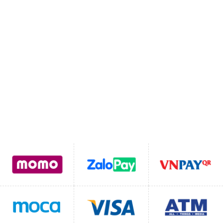
Vào Chợ Bát Tràng)
MST:
0111110262
SDT:
0822331102
Email:
Lienhegomtet@gmail.com
Hỗ trợ thanh toán