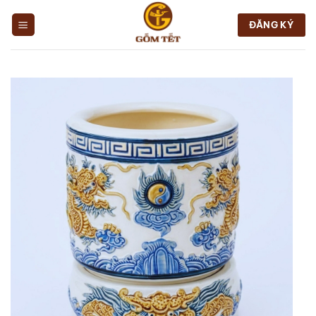
Chuyển
đến
ĐĂNG KÝ
nội
dung