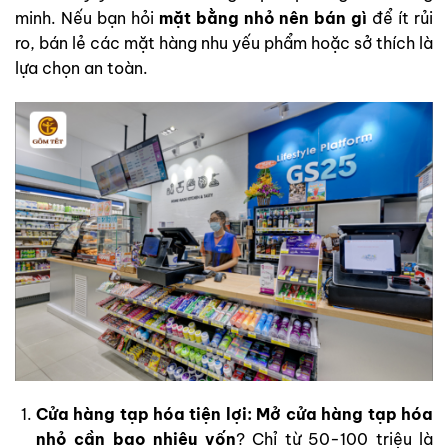
minh. Nếu bạn hỏi
mặt bằng nhỏ nên bán gì
để ít rủi
ro, bán lẻ các mặt hàng nhu yếu phẩm hoặc sở thích là
lựa chọn an toàn.
Cửa hàng tạp hóa tiện lợi:
Mở cửa hàng tạp hóa
nhỏ cần bao nhiêu vốn
? Chỉ từ 50-100 triệu là