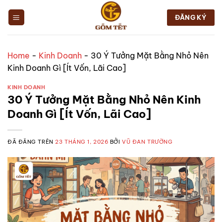
Chuyển
đến
ĐĂNG KÝ
nội
dung
Home
-
Kinh Doanh
-
30 Ý Tưởng Mặt Bằng Nhỏ Nên
Kinh Doanh Gì [Ít Vốn, Lãi Cao]
KINH DOANH
30 Ý Tưởng Mặt Bằng Nhỏ Nên Kinh
Doanh Gì [Ít Vốn, Lãi Cao]
ĐÃ ĐĂNG TRÊN
23 THÁNG 1, 2026
BỞI
VŨ ĐAN TRƯỜNG