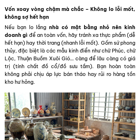
Vốn xoay vòng chậm mà chắc – Không lo lỗi mốt,
không sợ hết hạn
Nếu bạn lo lắng
nhà có mặt bằng nhỏ nên kinh
doanh gì
để an toàn vốn, hãy tránh xa thực phẩm (dễ
hết hạn) hay thời trang (nhanh lỗi mốt). Gốm sứ phong
thủy, đặc biệt là các mẫu kinh điển như chữ Phúc, chữ
Lộc, Thuận Buồm Xuôi Gió… càng để lâu càng có giá
trị (tính chất đồ cổ/đồ sưu tầm). Bạn hoàn toàn
không phải chịu áp lực bán tháo hay rủi ro hàng tồn
kho hư hỏng.