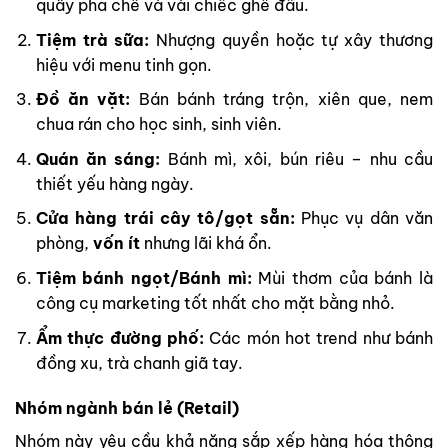
quầy pha chế và vài chiếc ghế đẩu.
Tiệm trà sữa:
Nhượng quyền hoặc tự xây thương
hiệu với menu tinh gọn.
Đồ ăn vặt:
Bán bánh tráng trộn, xiên que, nem
chua rán cho học sinh, sinh viên.
Quán ăn sáng:
Bánh mì, xôi, bún riêu – nhu cầu
thiết yếu hàng ngày.
Cửa hàng trái cây tô/gọt sẵn:
Phục vụ dân văn
phòng,
vốn ít
nhưng lãi khá ổn.
Tiệm bánh ngọt/Bánh mì:
Mùi thơm của bánh là
công cụ marketing tốt nhất cho mặt bằng nhỏ.
Ẩm thực đường phố:
Các món hot trend như bánh
đồng xu, trà chanh giã tay.
Nhóm ngành bán lẻ (Retail)
Nhóm này yêu cầu khả năng sắp xếp hàng hóa thông