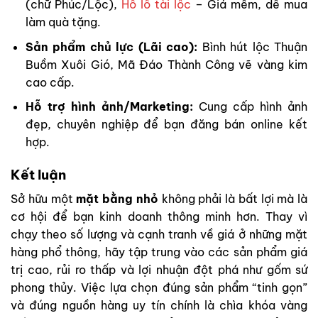
(chữ Phúc/Lộc),
Hồ lô tài lộc
– Giá mềm, dễ mua
làm quà tặng.
Sản phẩm chủ lực (Lãi cao):
Bình hút lộc Thuận
Buồm Xuôi Gió, Mã Đáo Thành Công vẽ vàng kim
cao cấp.
Hỗ trợ hình ảnh/Marketing:
Cung cấp hình ảnh
đẹp, chuyên nghiệp để bạn đăng bán online kết
hợp.
Kết luận
Sở hữu một
mặt bằng nhỏ
không phải là bất lợi mà là
cơ hội để bạn kinh doanh thông minh hơn. Thay vì
chạy theo số lượng và cạnh tranh về giá ở những mặt
hàng phổ thông, hãy tập trung vào các sản phẩm giá
trị cao, rủi ro thấp và lợi nhuận đột phá như gốm sứ
phong thủy. Việc lựa chọn đúng sản phẩm “tinh gọn”
và đúng nguồn hàng uy tín chính là chìa khóa vàng