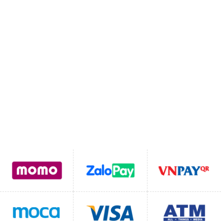
Vào Chợ Bát Tràng)
MST:
0111110262
SDT:
0822331102
Email:
Lienhegomtet@gmail.com
Hỗ trợ thanh toán