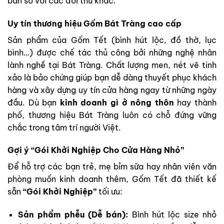
bán so với các đối thủ khác.
Uy tín thương hiệu Gốm Bát Tràng cao cấp
Sản phẩm của Gốm Tết (bình hút lộc, đồ thờ, lục
bình…) được chế tác thủ công bởi những nghệ nhân
lành nghề tại Bát Tràng. Chất lượng men, nét vẽ tinh
xảo là bảo chứng giúp bạn dễ dàng thuyết phục khách
hàng và xây dựng uy tín cửa hàng ngay từ những ngày
đầu. Dù bạn
kinh doanh gì ở nông thôn
hay thành
phố, thương hiệu Bát Tràng luôn có chỗ đứng vững
chắc trong tâm trí người Việt.
Gợi ý “Gói Khởi Nghiệp Cho Cửa Hàng Nhỏ”
Để hỗ trợ các bạn trẻ, mẹ bỉm sữa hay nhân viên văn
phòng muốn kinh doanh thêm, Gốm Tết đã thiết kế
sẵn
“Gói Khởi Nghiệp”
tối ưu:
Sản phẩm phễu (Dễ bán):
Bình hút lộc size nhỏ