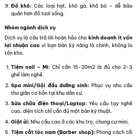
Đồ khô:
Các loại hạt, khô gà, khô bò – dễ bảo
quản hơn đồ tươi sống.
Nhóm ngành dịch vụ
Dịch vụ là câu trả lời hoàn hảo cho
kinh doanh ít vốn
lợi nhuận cao
vì bạn bán kỹ năng là chính, không lo
tồn kho.
Tiệm nail – Mi:
Chỉ cần 15-20m2 là đủ cho 2-3
ghế làm nghề.
Spa mini/Gội đầu dưỡng sinh:
Phục vụ nhu cầu
thư giãn cơ bản tại khu dân cư.
Sửa chữa điện thoại/Laptop:
Yêu cầu tay nghề
cao, diện tích chỉ cần đủ một bàn kỹ thuật.
Giặt ủi:
Nhu cầu cao ở các khu trọ, chung cư mini.
Tiệm cắt tóc nam (Barber shop):
Phong cách tối