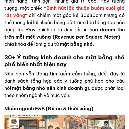
món hàng “tinh gọn” nhưng giá trị cao. Hãy tưởng
tượng, một chiếc
“
Bình hút lộc thuận buồm xuôi gió
rát vàng
“
chỉ chiếm một góc kệ 30x30cm nhưng có
thể mang lại lợi nhuận bằng cả trăm đơn hàng tạp hóa
cộng lại. Đây chính là tư duy tối ưu hóa
doanh thu
trên mỗi mét vuông (Revenue per Square Meter)
–
chìa khóa để làm giàu từ
mặt bằng nhỏ
.
30+ Ý tưởng kinh doanh cho mặt bằng nhỏ
phổ biến nhất hiện nay
Nếu bạn vẫn đang tìm kiếm cảm hứng, dưới đây là
danh sách tổng hợp các ý tưởng phù hợp cho câu
hỏi
mặt bằng nhỏ nên kinh doanh gì
, được phân loại
theo nhóm ngành và mức vốn.
Nhóm ngành F&B (Đồ ăn & thức uống)