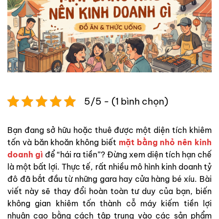
5/5 - (1 bình chọn)
Bạn đang sở hữu hoặc thuê được một diện tích khiêm
tốn và băn khoăn không biết
mặt bằng nhỏ nên kinh
doanh gì
để “hái ra tiền”? Đừng xem diện tích hạn chế
là một bất lợi. Thực tế, rất nhiều mô hình kinh doanh tỷ
đô đã bắt đầu từ những gara hay cửa hàng bé xíu. Bài
viết này sẽ thay đổi hoàn toàn tư duy của bạn, biến
không gian khiêm tốn thành cỗ máy kiếm tiền lợi
nhuận cao bằng cách tập trung vào các sản phẩm