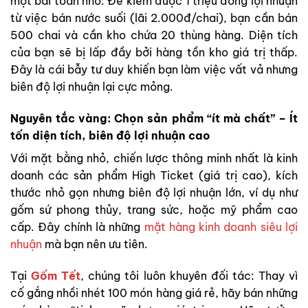
một bài toán nhỏ: Để kiếm được 1 triệu đồng lợi nhuận
từ việc bán nước suối (lãi 2.000đ/chai), bạn cần bán
500 chai và cần kho chứa 20 thùng hàng. Diện tích
của bạn sẽ bị lấp đầy bởi hàng tồn kho giá trị thấp.
Đây là cái bẫy tư duy khiến bạn làm việc vất vả nhưng
biên độ lợi nhuận lại cực mỏng.
Nguyên tắc vàng: Chọn sản phẩm “ít mà chất” – Ít
tốn diện tích, biên độ lợi nhuận cao
Với mặt bằng nhỏ, chiến lược thông minh nhất là kinh
doanh các sản phẩm High Ticket (giá trị cao), kích
thước nhỏ gọn nhưng biên độ lợi nhuận lớn, ví dụ như
gốm sứ phong thủy, trang sức, hoặc mỹ phẩm cao
cấp. Đây chính là những
mặt hàng kinh doanh siêu lợi
nhuận
mà bạn nên ưu tiên.
Tại
Gốm Tết
, chúng tôi luôn khuyên đối tác: Thay vì
cố gắng nhồi nhét 100 món hàng giá rẻ, hãy bán những