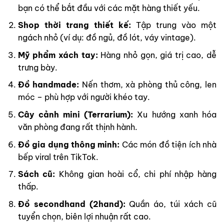
bạn có thể bắt đầu với các mặt hàng thiết yếu.
Shop thời trang thiết kế:
Tập trung vào một
ngách nhỏ (ví dụ: đồ ngủ, đồ lót, váy vintage).
Mỹ phẩm xách tay:
Hàng nhỏ gọn, giá trị cao, dễ
trưng bày.
Đồ handmade:
Nến thơm, xà phòng thủ công, len
móc – phù hợp với người khéo tay.
Cây cảnh mini (Terrarium):
Xu hướng xanh hóa
văn phòng đang rất thịnh hành.
Đồ gia dụng thông minh:
Các món đồ tiện ích nhà
bếp viral trên TikTok.
Sách cũ:
Không gian hoài cổ, chi phí nhập hàng
thấp.
Đồ secondhand (2hand):
Quần áo, túi xách cũ
tuyển chọn, biên lợi nhuận rất cao.