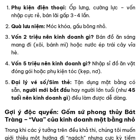
Phụ kiện điện thoại:
Ốp lưng, cường lực – vốn
nhập cực rẻ, bán lãi gấp 3-4 lần.
Quà lưu niệm:
Móc khóa, gấu bông nhỏ.
Vốn 2 triệu nên kinh doanh gì?
Bán đồ ăn sáng
mang đi (xôi, bánh mì) hoặc nước ép trái cây vỉa
hè.
Vốn 5 triệu nên kinh doanh gì?
Nhập sỉ đồ ăn vặt
đóng gói hoặc phụ kiện tóc (kẹp, nơ).
Đại lý vé số/Sim thẻ:
Tận dụng mặt bằng có
sẵn,
người mới bắt đầu
hay người lớn tuổi (như
45
tuổi nên kinh doanh gì
) đều làm được dễ dàng.
Gợi ý độc quyền: Gốm sứ phong thủy Bát
Tràng – “Vua” của kinh doanh mặt bằng nhỏ
Trong khi các ý tưởng trên đều khả thi, chúng tôi muốn
giới thiệu một hướng đi “ngách” nhưng cực kỳ tiềm