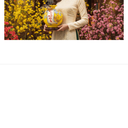
CÔNG TY TNHH GỐM TẾT
Địa chỉ:
25 đường Gốm Hoa, thôn 2, Bát Tràng, Hà
Nội 100000
Địa chỉ cửa hàng:
CL9-17 Đường Trạng Nguyên,
Chiêm Mai, Xuân Quan, Hưng Yên ( Trục Đường Mới