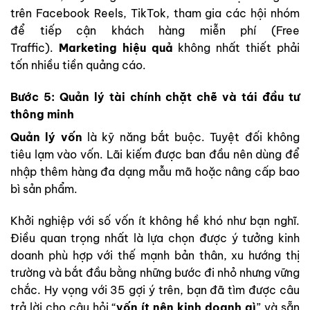
trên Facebook Reels, TikTok, tham gia các hội nhóm
để tiếp cận khách hàng miễn phí (Free
Traffic).
Marketing hiệu quả
không nhất thiết phải
tốn nhiều tiền quảng cáo.
Bước 5: Quản lý tài chính chặt chẽ và tái đầu tư
thông minh
Quản lý vốn
là kỹ năng bắt buộc. Tuyệt đối không
tiêu lạm vào vốn. Lãi kiếm được ban đầu nên dùng để
nhập thêm hàng đa dạng mẫu mã hoặc nâng cấp bao
bì sản phẩm.
Khởi nghiệp với số vốn ít không hề khó như bạn nghĩ.
Điều quan trọng nhất là lựa chọn được ý tưởng kinh
doanh phù hợp với thế mạnh bản thân, xu hướng thị
trường và bắt đầu bằng những bước đi nhỏ nhưng vững
chắc. Hy vọng với 35 gợi ý trên, bạn đã tìm được câu
trả lời cho câu hỏi “
vốn ít nên kinh doanh gì
” và sẵn