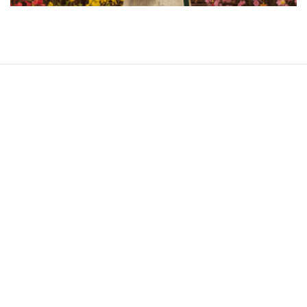
CÔNG TY TNHH GỐM TẾT
Địa chỉ:
25 đường Gốm Hoa, thôn 2, Bát Tràng, Hà
Nội 100000
Địa chỉ cửa hàng:
CL9-17 Đường Trạng Nguyên,
Chiêm Mai, Xuân Quan, Hưng Yên ( Trục Đường Mới
Vào Chợ Bát Tràng)
MST:
0111110262
SDT:
0822331102