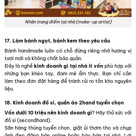
Nhận trang điểm tại nhà (make-up artist)
17. Làm bánh ngọt, bánh kem theo yêu cầu
Bánh handmade luôn có chỗ đứng riêng nhờ hương vị
tươi mới và không chất bảo quản.
Đây là nghề
kinh doanh gì tại nhà it vốn
phù hợp với
những bạn khéo tay, đam mê ẩm thực. Bạn chỉ cần
làm theo đơn đặt hàng để tránh rủi ro tồn kho nguyên
liệu.
18. Kinh doanh đồ si, quần áo 2hand tuyển chọn
Vốn dưới 10 triệu nên kinh doanh gì
? Hãy thử sức với
đồ si (secondhand).
Săn hàng thùng tuyển chọn, giặt ủi thơm tho và chụp
ảnh đẹp đăng bán online hoặc bày bán tại nhà. Lợi