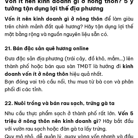
Vốn ít nên kinh doanh gì ở nông thôn? 5 ý
tưởng tận dụng lợi thế địa phương
Vốn ít nên kinh doanh gì ở nông thôn
để làm giàu
trên chính mảnh đất quê hương? Hãy tận dụng lợi thế
mặt bằng rộng và nguồn nguyên liệu sẵn có.
21. Bán đặc sản quê hương online
Đưa đặc sản địa phương (trái cây, đồ khô, mắm…) lên
thành phố hoặc bán qua sàn TMĐT là hướng đi
kinh
doanh vốn ít ở nông thôn
hiệu quả nhất.
Bạn đóng vai trò cầu nối, thu mua từ bà con và phân
phối đi các tỉnh.
22. Nuôi trồng và bán rau sạch, trứng gà ta
Nhu cầu thực phẩm sạch ở thành phố rất lớn.
Vốn 5
triệu ở nông thôn nên kinh doanh gì
? Hãy bắt đầu
với vườn rau sạch hoặc đàn gà ta lấy trứng.
Quy mô nhỏ, dễ quản lý, quay vòng vốn nhanh và đầu