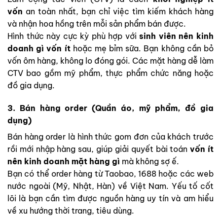
vốn
an toàn nhất, bạn chỉ việc tìm kiếm khách hàng
và nhận hoa hồng trên mỗi sản phẩm bán được.
Hình thức này cực kỳ phù hợp với
sinh viên nên kinh
doanh gì vốn ít
hoặc mẹ bỉm sữa. Bạn không cần bỏ
vốn ôm hàng, không lo đóng gói. Các mặt hàng dễ làm
CTV bao gồm mỹ phẩm, thực phẩm chức năng hoặc
đồ gia dụng.
3. Bán hàng order (Quần áo, mỹ phẩm, đồ gia
dụng)
Bán hàng order là hình thức gom đơn của khách trước
rồi mới nhập hàng sau, giúp giải quyết bài toán
vốn ít
nên kinh doanh mặt hàng gì
mà không sợ ế.
Bạn có thể order hàng từ Taobao, 1688 hoặc các web
nước ngoài (Mỹ, Nhật, Hàn) về Việt Nam. Yếu tố cốt
lõi là bạn cần tìm được nguồn hàng uy tín và am hiểu
về xu hướng thời trang, tiêu dùng.