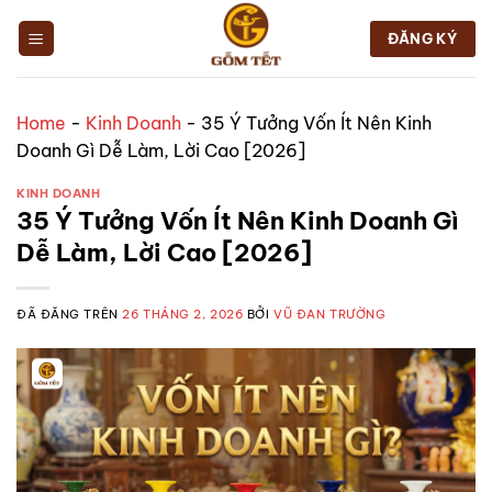
Chuyển
đến
ĐĂNG KÝ
nội
dung
Home
-
Kinh Doanh
-
35 Ý Tưởng Vốn Ít Nên Kinh
Doanh Gì Dễ Làm, Lời Cao [2026]
KINH DOANH
35 Ý Tưởng Vốn Ít Nên Kinh Doanh Gì
Dễ Làm, Lời Cao [2026]
ĐÃ ĐĂNG TRÊN
26 THÁNG 2, 2026
BỞI
VŨ ĐAN TRƯỜNG