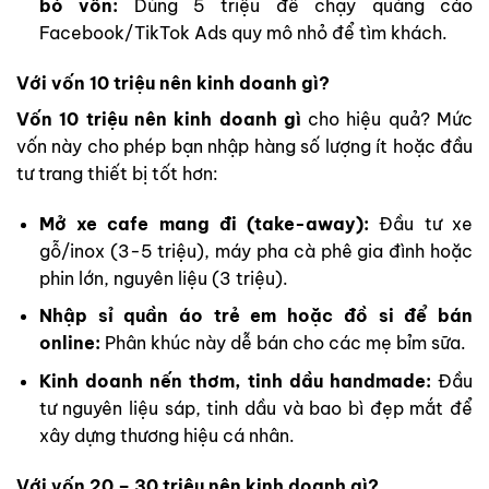
bỏ vốn:
Dùng 5 triệu để chạy quảng cáo
Facebook/TikTok Ads quy mô nhỏ để tìm khách.
Với vốn 10 triệu nên kinh doanh gì?
Vốn 10 triệu nên kinh doanh gì
cho hiệu quả? Mức
vốn này cho phép bạn nhập hàng số lượng ít hoặc đầu
tư trang thiết bị tốt hơn:
Mở xe cafe mang đi (take-away):
Đầu tư xe
gỗ/inox (3-5 triệu), máy pha cà phê gia đình hoặc
phin lớn, nguyên liệu (3 triệu).
Nhập sỉ quần áo trẻ em hoặc đồ si để bán
online:
Phân khúc này dễ bán cho các mẹ bỉm sữa.
Kinh doanh nến thơm, tinh dầu handmade:
Đầu
tư nguyên liệu sáp, tinh dầu và bao bì đẹp mắt để
xây dựng thương hiệu cá nhân.
Với vốn 20 – 30 triệu nên kinh doanh gì?