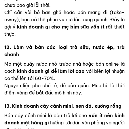
chưa bao giờ lỗi thời.
Chỉ cần vài bộ bàn ghế hoặc bán mang đi (take-
away), bạn có thể phục vụ cư dân xung quanh. Đây là
gợi ý
kinh doanh gì cho mẹ bỉm sữa vốn ít
rất thiết
thực.
12. Làm và bán các loại trà sữa, nước ép, trà
chanh
Mở một quầy nước nhỏ trước nhà hoặc bán online là
cách
kinh doanh gì dễ làm lời cao
với biên lợi nhuận
có thể lên tới 60-70%.
Nguyên liệu pha chế rẻ, dễ bảo quản. Mùa hè là thời
điểm vàng để bắt đầu mô hình này.
13. Kinh doanh cây cảnh mini, sen đá, xương rồng
Bán cây cảnh mini là câu trả lời cho
vốn ít nên kinh
doanh mặt hàng gì
hướng tới dân văn phòng và người