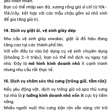
yêu thiên nhiên.
Bạn có thể nhập sen đá, xương rồng giá sỉ chỉ từ 10k-
15k/cây, kết hợp với các mẫu chậu gốm sứ nhỏ xinh
để gia tăng giá trị.
14. Dịch vụ giặt ủi, vệ sinh giày dép
Nhu cầu vệ sinh giày sneaker, giặt ủi đồ hiệu đang
tăng cao tại các thành phố lớn.
Với vốn đầu tư vào bộ dụng cụ vệ sinh chuyên dụng
(khoảng 2-3 triệu), bạn có thể mở dịch vụ ngay tại
nhà. Đây là
mô hình kinh doanh nhỏ
ít cạnh tranh
nhưng nhu cầu rất thực tế.
15. Dịch vụ chăm sóc thú cưng (trông giữ, tắm rửa)
Nếu yêu động vật, dịch vụ trông giữ và spa thú cưng
tại nhà là
ý tưởng kinh doanh nhỏ vốn ít
cực kỳ tiềm
năng.
Nhiều người nuôi thú cưng bận rộn sẵn sàng chi trả