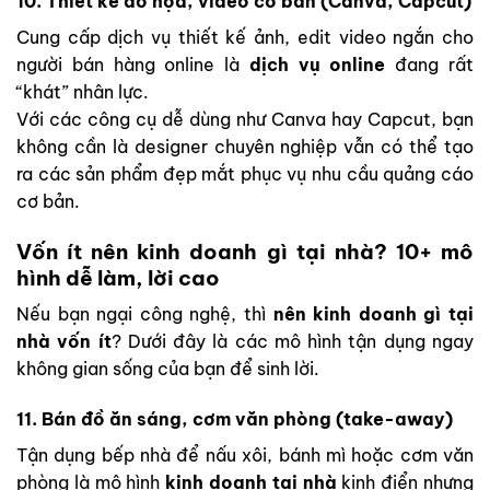
10. Thiết kế đồ họa, video cơ bản (Canva, Capcut)
Cung cấp dịch vụ thiết kế ảnh, edit video ngắn cho
người bán hàng online là
dịch vụ online
đang rất
“khát” nhân lực.
Với các công cụ dễ dùng như Canva hay Capcut, bạn
không cần là designer chuyên nghiệp vẫn có thể tạo
ra các sản phẩm đẹp mắt phục vụ nhu cầu quảng cáo
cơ bản.
Vốn ít nên kinh doanh gì tại nhà? 10+ mô
hình dễ làm, lời cao
Nếu bạn ngại công nghệ, thì
nên kinh doanh gì tại
nhà vốn ít
? Dưới đây là các mô hình tận dụng ngay
không gian sống của bạn để sinh lời.
11. Bán đồ ăn sáng, cơm văn phòng (take-away)
Tận dụng bếp nhà để nấu xôi, bánh mì hoặc cơm văn
phòng là mô hình
kinh doanh tại nhà
kinh điển nhưng