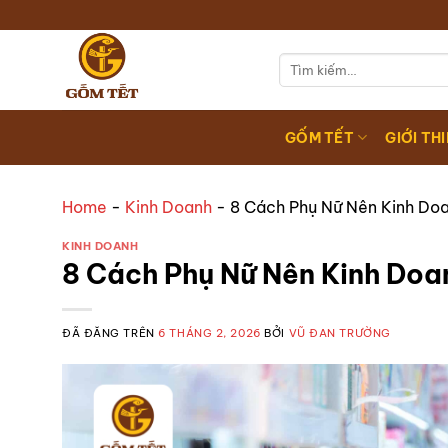
Chuyển
đến
nội
Tìm
kiếm:
dung
GỐM TẾT
GIỚI TH
Home
-
Kinh Doanh
-
8 Cách Phụ Nữ Nên Kinh Doan
KINH DOANH
8 Cách Phụ Nữ Nên Kinh Doan
ĐÃ ĐĂNG TRÊN
6 THÁNG 2, 2026
BỞI
VŨ ĐAN TRƯỜNG