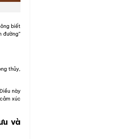
hông biết
ẫn đường”
ong thủy,
 Điều này
ị cảm xúc
ưu và