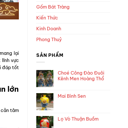
Gốm Bát Tràng
Kiến Thức
Kinh Doanh
Phong Thuỷ
 mang lại
SẢN PHẨM
 lĩnh vực
i đáp tốt
Choé Công Đào Đuôi
Kênh Men Hoàng Thổ
n lớn
Mai Bình Sen
o cản tâm
.
Lọ Vò Thuận Buồm