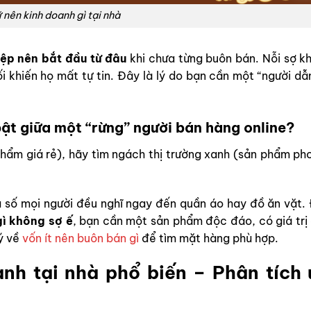
 nên kinh doanh gì tại nhà
ệp nên bắt đầu từ đâu
khi chưa từng buôn bán. Nỗi sợ k
ối khiến họ mất tự tin. Đây là lý do bạn cần một “người d
bật giữa một “rừng” người bán hàng online?
hẩm giá rẻ), hãy tìm ngách thị trường xanh (sản phẩm ph
a số mọi người đều nghĩ ngay đến quần áo hay đồ ăn vặt.
ì không sợ ế
, bạn cần một sản phẩm độc đáo, có giá tr
ý về
vốn ít nên buôn bán gì
để tìm mặt hàng phù hợp.
nh tại nhà phổ biến – Phân tích 