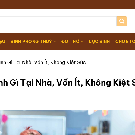
IỆU
BÌNH PHONG THUỶ
ĐỒ THỜ
LỤC BÌNH
CHOÉ T
h Gì Tại Nhà, Vốn Ít, Không Kiệt Sức
h Gì Tại Nhà, Vốn Ít, Không Kiệt 