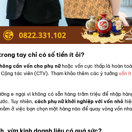
rong tay chỉ có số tiền ít ỏi?
hông cần vốn cho phụ nữ
hoặc vốn cực thấp là hoàn toà
c Cộng tác viên (CTV). Tham khảo thêm các ý tưởng
vốn ít
ường e ngại vì không có sẵn hàng trăm triệu để nhập hàn
ước. Tuy nhiên,
cách phụ nữ khởi nghiệp với vốn nhỏ
hiệ
 nằm ở việc bạn chọn mặt hàng nào để quay vòng vốn nha
h, vừa kinh doanh liệu có quá sức?