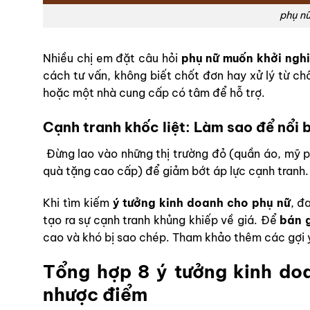
phụ nữ
Nhiều chị em đặt câu hỏi
phụ nữ muốn khởi nghi
cách tư vấn, không biết chốt đơn hay xử lý từ ch
hoặc một nhà cung cấp có tâm để hỗ trợ.
Cạnh tranh khốc liệt: Làm sao để nổi 
Đừng lao vào những thị trường đỏ (quần áo, mỹ p
quà tặng cao cấp) để giảm bớt áp lực cạnh tranh.
Khi tìm kiếm
ý tưởng kinh doanh cho phụ nữ
, đ
tạo ra sự cạnh tranh khủng khiếp về giá. Để
bán g
cao và khó bị sao chép. Tham khảo thêm các gợi 
Tổng hợp 8 ý tưởng kinh doa
nhược điểm