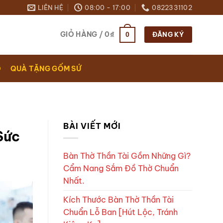
LIÊN HỆ
08:00 - 17:00
0822331102
GIỎ HÀNG /
0
₫
0
ĐĂNG KÝ
O
QUÀ TẶNG GỐM SỨ
BÀI VIẾT MỚI
Sức
Bàn Thờ Thần Tài Gồm Những Gì?
Cẩm Nang Sắm Đồ Thờ Chuẩn
Nhất.
Kích Thước Bàn Thờ Thần Tài
Chuẩn Lỗ Ban [Hút Lộc, Tránh