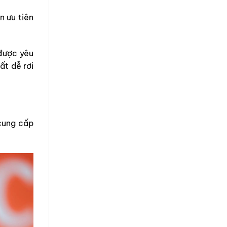
 ưu tiên
được yêu
ất dễ rơi
 cung cấp