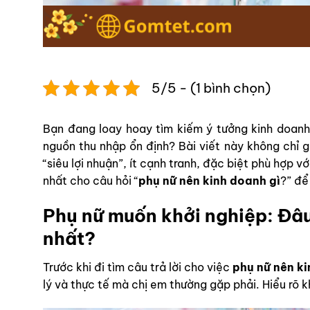
5/5 - (1 bình chọn)
Bạn đang loay hoay tìm kiếm ý tưởng kinh doanh 
nguồn thu nhập ổn định? Bài viết này không chỉ g
“siêu lợi nhuận”, ít cạnh tranh, đặc biệt phù hợp v
nhất cho câu hỏi “
phụ nữ nên kinh doanh gì
?” để
Phụ nữ muốn khởi nghiệp: Đâu 
nhất?
Trước khi đi tìm câu trả lời cho việc
phụ nữ nên ki
lý và thực tế mà chị em thường gặp phải. Hiểu rõ k