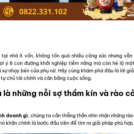
tại nhà ít vốn, không tốn quá nhiều công sức nhưng vẫn
ợi ý 8 con đường khởi nghiệp tiềm năng mà còn hé lộ một
ới sự nhạy bén của phụ nữ. Hãy cùng khám phá đâu là lời giả
 tự chủ tài chính và cân bằng cuộc sống.
là những nỗi sợ thầm kín và rào cả
nh doanh gì
, chúng ta cần thẳng thắn nhìn nhận những rà
hó khăn chính là bước đầu tiên để tìm ra giải pháp phù hợp