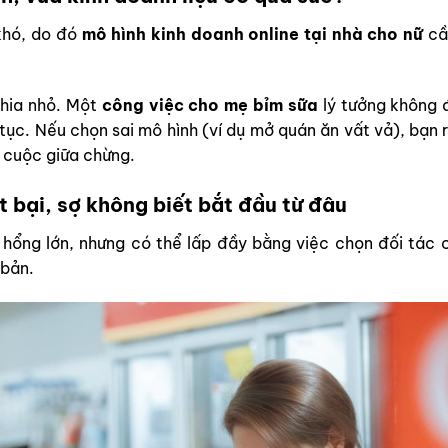
 khó, do đó
mô hình kinh doanh online tại nhà cho nữ
cần
chia nhỏ. Một
công việc cho mẹ bỉm sữa
lý tưởng không 
tục. Nếu chọn sai mô hình (ví dụ mở quán ăn vất vả), bạn r
ỏ cuộc giữa chừng.
t bại, sợ không biết bắt đầu từ đâu
lỗ hổng lớn, nhưng có thể lấp đầy bằng việc chọn đối tác
 bản.