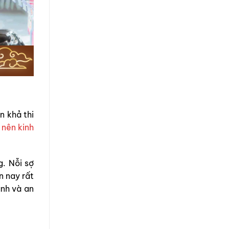
n khả thi
 nên kinh
g. Nỗi sợ
n nay rất
nh và an