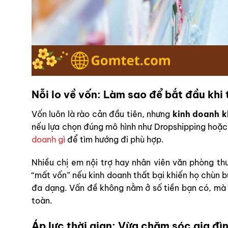
Nỗi lo về vốn: Làm sao để bắt đầu khi t
Vốn luôn là rào cản đầu tiên, nhưng
kinh doanh k
nếu lựa chọn đúng mô hình như Dropshipping hoặ
doanh gì
để tìm hướng đi phù hợp.
Nhiều chị em nội trợ hay nhân viên văn phòng th
“mất vốn” nếu kinh doanh thất bại khiến họ chùn b
đa dạng. Vấn đề không nằm ở số tiền bạn có, mà
toàn.
Áp lực thời gian: Vừa chăm sóc gia đìn