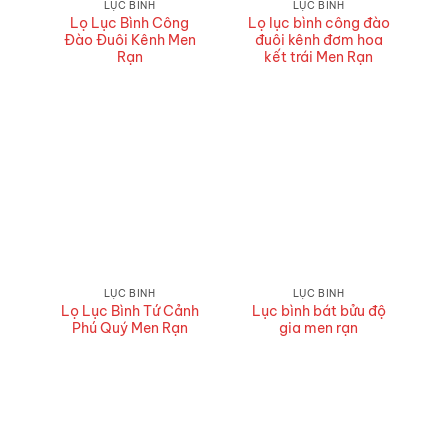
LỤC BÌNH
LỤC BÌNH
Lọ Lục Bình Công
Lọ lục bình công đào
Đào Đuôi Kênh Men
đuôi kênh đơm hoa
Rạn
kết trái Men Rạn
LỤC BÌNH
LỤC BÌNH
Lọ Lục Bình Tứ Cảnh
Lục bình bát bửu độ
Phú Quý Men Rạn
gia men rạn