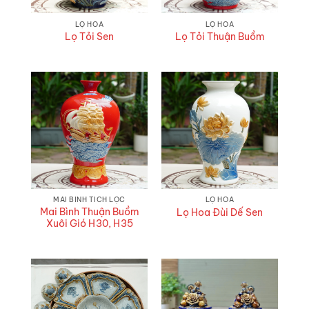
LỌ HOA
LỌ HOA
Lọ Tỏi Sen
Lọ Tỏi Thuận Buồm
MAI BÌNH TÍCH LỘC
LỌ HOA
Mai Bình Thuận Buồm
Lọ Hoa Đùi Dế Sen
Xuôi Gió H30, H35