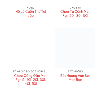
HỒ LÔ
CHOÉ TO
Hồ Lô Cuốn Thư Tài
Choé Tứ Cảnh Men
Lộc
Rạn 20l, 30l, 50l
BẢNG GIÁ BỘ ĐỒ THỜ MEN RẠN MỚI NHẤT 2026 - ƯU ĐÃI ĐẾN 20%
BÁT HƯƠNG
Choé Công Đào Men
Bát Hương Vân Sen
Rạn 5l, 10l, 20l, 30l,
Men Rạn
40l, 50l