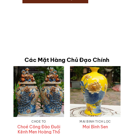
Các Mặt Hàng Chủ Đạo Chính
CHOÉ TO
MAI BÌNH TÍCH LỘC
Choé Công Đào Đuôi
Mai Bình Sen
Kênh Men Hoàng Thổ