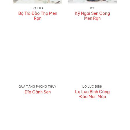
BỘ TRÀ
KỶ
Bộ Trà Đào Thọ Men
Kỷ Ngai Sen Cong
Rạn
Men Rạn
QUÀ TẶNG PHONG THUỶ
LỌ LỤC BÌNH
Lọ Lục Bình Công
Đĩa Cảnh Sen
Đào Men Màu