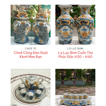
CHOÉ TO
LỌ LỤC BÌNH
Choé Công Đào Đuôi
Lọ Lục Bình Cuốn Thư
Kênh Men Rạn
Phúc Đức H30 – H40