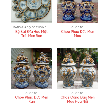
BẢNG GIÁ BỘ ĐỒ THỜ MEN RẠN MỚI NHẤT 2026 - ƯU ĐÃI ĐẾN 20%
CHOÉ TO
Bộ Bát Đĩa Hoa Mặt
Choé Phúc Đức Men
Trời Men Rạn
Màu
CHOÉ TO
CHOÉ TO
Choé Phúc Đức Men
Choé Công Đào Men
Rạn
Màu Hoa Nổi