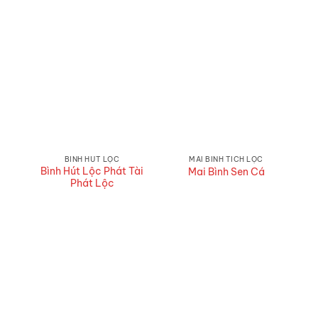
BÌNH HÚT LỘC
MAI BÌNH TÍCH LỘC
Bình Hút Lộc Phát Tài
Mai Bình Sen Cá
Phát Lộc