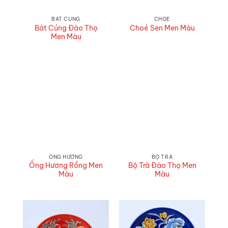
BÁT CÚNG
CHOÉ
Bát Cúng Đào Thọ
Choé Sen Men Màu
Men Màu
ỐNG HƯƠNG
BỘ TRÀ
Ống Hương Rồng Men
Bộ Trà Đào Thọ Men
Màu
Màu