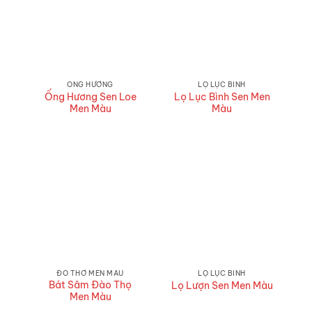
ỐNG HƯƠNG
LỌ LỤC BÌNH
Ống Hương Sen Loe
Lọ Lục Bình Sen Men
Men Màu
Màu
ĐỒ THỜ MEN MÀU
LỌ LỤC BÌNH
Bát Sâm Đào Thọ
Lọ Lượn Sen Men Màu
Men Màu