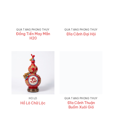
QUÀ TẶNG PHONG THUỶ
QUÀ TẶNG PHONG THUỶ
Đồng Tiền May Mắn
Đĩa Cảnh Đại Hội
H20
HỒ LÔ
QUÀ TẶNG PHONG THUỶ
Đĩa Cảnh Thuận
Hồ Lô Chữ Lộc
Buồm Xuôi Gió