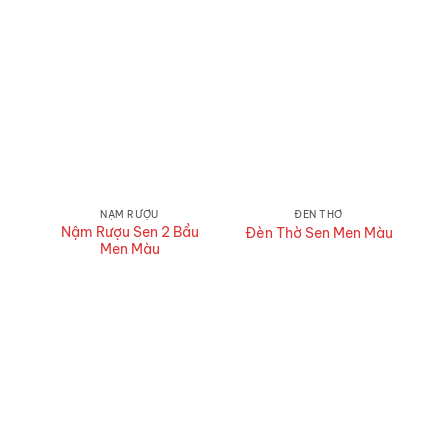
NẬM RƯỢU
ĐÈN THỜ
Nậm Rượu Sen 2 Bầu
Đèn Thờ Sen Men Màu
Men Màu