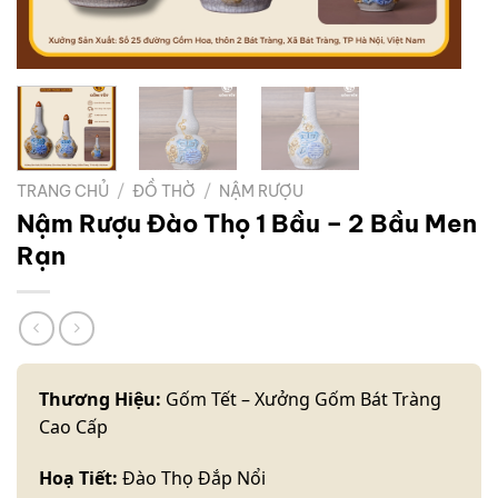
TRANG CHỦ
/
ĐỒ THỜ
/
NẬM RƯỢU
Nậm Rượu Đào Thọ 1 Bầu – 2 Bầu Men
Rạn
Thương Hiệu:
Gốm Tết – Xưởng Gốm Bát Tràng
Cao Cấp
Hoạ Tiết:
Đào Thọ Đắp Nổi