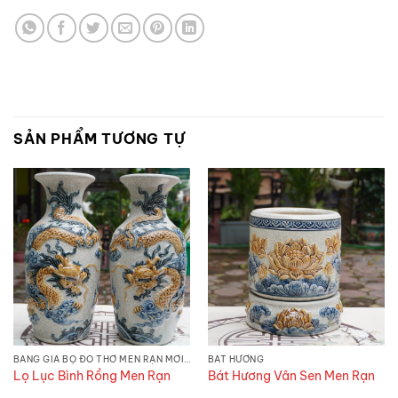
SẢN PHẨM TƯƠNG TỰ
BẢNG GIÁ BỘ ĐỒ THỜ MEN RẠN MỚI NHẤT 2026 - ƯU ĐÃI ĐẾN 20%
BÁT HƯƠNG
Lọ Lục Bình Rồng Men Rạn
Bát Hương Vân Sen Men Rạn