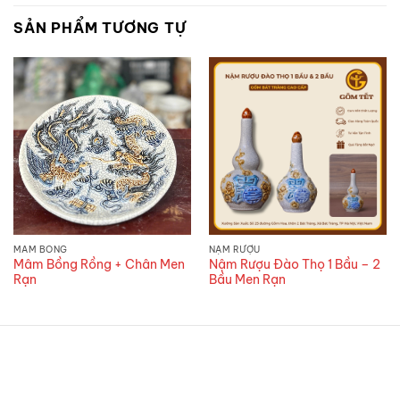
SẢN PHẨM TƯƠNG TỰ
MÂM BỒNG
NẬM RƯỢU
Mâm Bồng Rồng + Chân Men
Nậm Rượu Đào Thọ 1 Bầu – 2
Rạn
Bầu Men Rạn