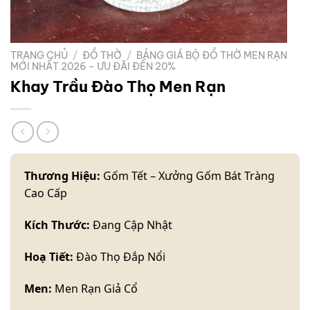
TRANG CHỦ
/
ĐỒ THỜ
/
BẢNG GIÁ BỘ ĐỒ THỜ MEN RẠN
MỚI NHẤT 2026 - ƯU ĐÃI ĐẾN 20%
Khay Trầu Đào Thọ Men Rạn
Thương Hiệu:
Gốm Tết – Xưởng Gốm Bát Tràng
Cao Cấp
Kích Thước:
Đang Cập Nhật
Hoạ Tiết:
Đào Thọ Đắp Nổi
Men:
Men Rạn Giả Cổ