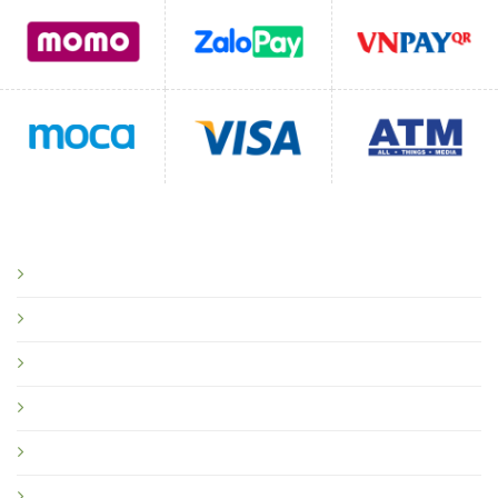
CHÍNH SÁCH
Chính sách bảo mật
Chính sách vận chuyển
Chính sách đổi trả
Quy định sử dụng
Chính sách Đại lý, Sỉ, CTV
Hệ Thống Phân phối