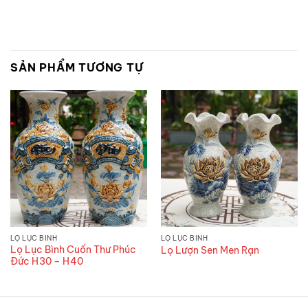
SẢN PHẨM TƯƠNG TỰ
LỌ LỤC BÌNH
LỌ LỤC BÌNH
Lọ Lục Bình Cuốn Thư Phúc
Lọ Lượn Sen Men Rạn
Đức H30 – H40