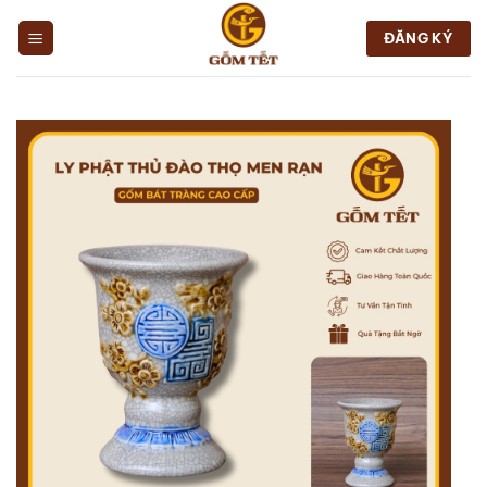
Chuyển
đến
ĐĂNG KÝ
nội
dung