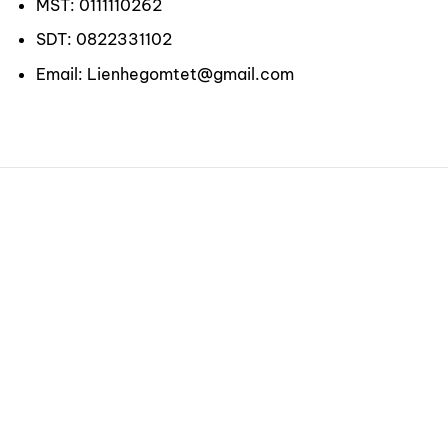
MST: 0111110262
SDT: 0822331102
Email: Lienhegomtet@gmail.com
CÔNG TY TNHH GỐM TẾT
Địa chỉ:
25 đường Gốm Hoa, thôn 2, Bát Tràng, Hà
Nội 100000
Địa chỉ cửa hàng:
CL9-17 Đường Trạng Nguyên,
Chiêm Mai, Xuân Quan, Hưng Yên ( Trục Đường Mới
Vào Chợ Bát Tràng)