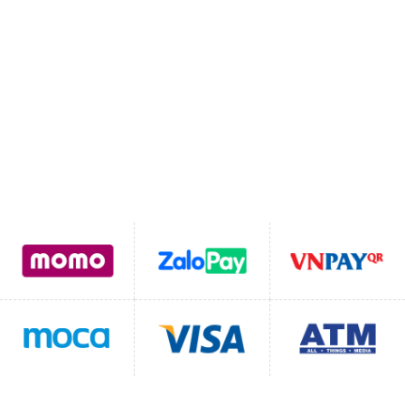
MST:
0111110262
SDT:
0822331102
Email:
Lienhegomtet@gmail.com
Hỗ trợ thanh toán