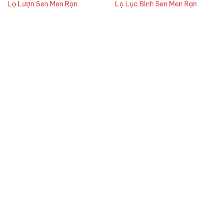
Lọ Lượn Sen Men Rạn
Lọ Lục Bình Sen Men Rạn
CÔNG TY TNHH GỐM TẾT
Địa chỉ:
25 đường Gốm Hoa, thôn 2, Bát Tràng, Hà
Nội 100000
Địa chỉ cửa hàng:
CL9-17 Đường Trạng Nguyên,
Chiêm Mai, Xuân Quan, Hưng Yên ( Trục Đường Mới
Vào Chợ Bát Tràng)
MST:
0111110262
SDT:
0822331102