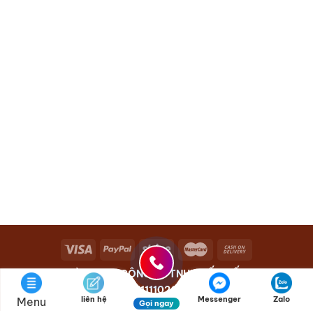
Bản Quyền Thuộc CÔNG TY TNHH GỐM TẾT - MST:
0111110262
liên hệ
Messenger
Zalo
Menu
Gọi ngay