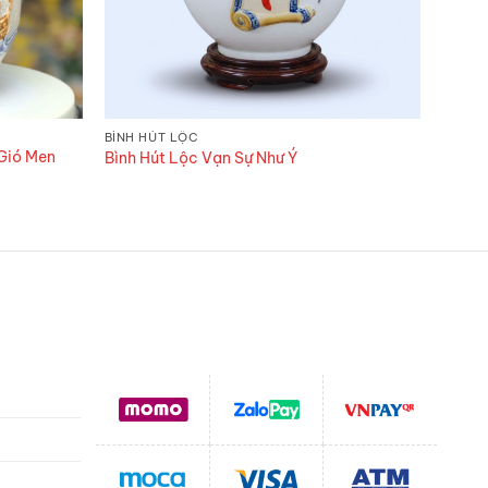
BÌNH HÚT LỘC
BÌNH 
Gió Men
Bình Hút Lộc Vạn Sự Như Ý
Bình H
ng
00₫
,000₫
Hỗ trợ thanh toán
g
toán
hận