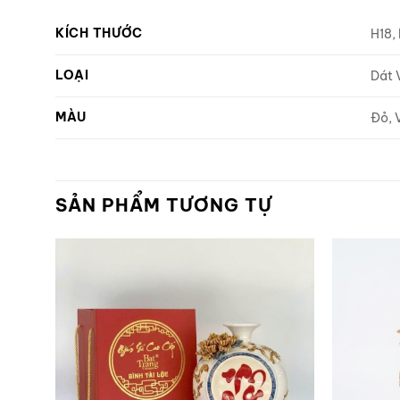
KÍCH THƯỚC
H18,
LOẠI
Dát 
MÀU
Đỏ, 
SẢN PHẨM TƯƠNG TỰ