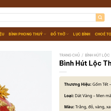
IỆU
BÌNH PHONG THUỶ
ĐỒ THỜ
LỤC BÌNH
CHOÉ T
TRANG CHỦ
/
BÌNH HÚT LỘC
Bình Hút Lộc T
Thương Hiệu:
Gốm Tết –
Loại:
Dát Vàng – Men m
Màu:
Trắng, đỏ, vàng, x