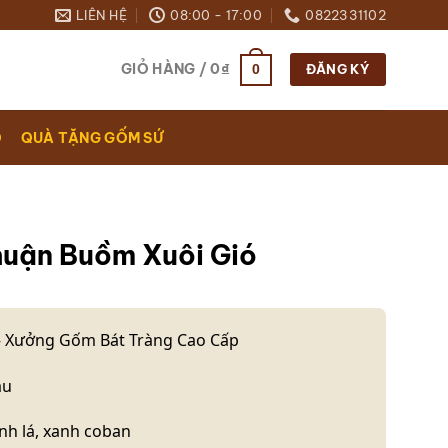
LIÊN HỆ
08:00 - 17:00
0822331102
GIỎ HÀNG /
0
₫
0
ĐĂNG KÝ
O
QUÀ TẶNG GỐM SỨ
huận Buồm Xuôi Gió
 Xưởng Gốm Bát Tràng Cao Cấp
àu
anh lá, xanh coban