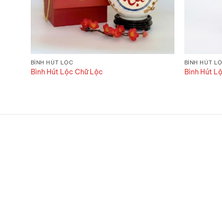
BÌNH HÚT LỘC
BÌNH HÚT L
Bình Hút Lộc Chữ Lộc
Bình Hút L
CÔNG TY TNHH GỐM TẾT
Địa chỉ:
25 đường Gốm Hoa, thôn 2, Bát Tràng,
Hà Nội 100000
Địa chỉ cửa hàng:
CL9-17 Đường Trạng